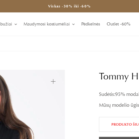
Viskas -30% iki -60%
abužiai
Maudymosi kostiumėliai
Pėdkelnės
Outlet -60%
Tommy Hil
Sudėtis:
95% modala
Mūsų modelio ūgis 
PRODUKTO ŠIU