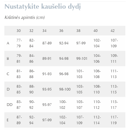
Nustatykite kaušelio dydį
Krūtinės apimtis (cm)
30
32
34
36
38
40
42
77-
82-
102-
107-
A
87-89
92-94
97-99
79
84
104
109
79-
84-
104-
109-
B
89-91
94-98
99-101
81
86
106
111
81-
86-
101-
106-
111-
C
91-93
96-98
83
88
103
108
113
83-
88-
103-
108-
113-
D
93-95
98-100
85
90
105
110
115
85-
90-
100-
105-
110-
115-
DD
95-97
87
92
102
107
112
117
87-
92-
102-
107-
112-
117-
E
97-99
89
94
104
109
114
119