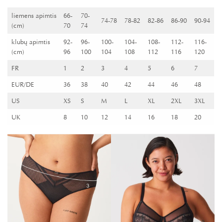
liemens apimtis
66-
70-
74-78
78-82
82-86
86-90
90-94
(cm)
70
74
klubų apimtis
92-
96-
100-
104-
108-
112-
116-
(cm)
96
100
104
108
112
116
120
FR
1
2
3
4
5
6
7
EUR/DE
36
38
40
42
44
46
48
US
XS
S
M
L
XL
2XL
3XL
UK
8
10
12
14
16
18
20