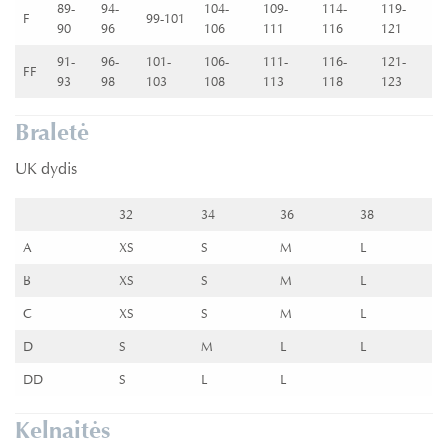
89-
94-
104-
109-
114-
119-
F
99-101
90
96
106
111
116
121
91-
96-
101-
106-
111-
116-
121-
FF
93
98
103
108
113
118
123
Braletė
UK dydis
32
34
36
38
A
XS
S
M
L
B
XS
S
M
L
C
XS
S
M
L
D
S
M
L
L
DD
S
L
L
Kelnaitės