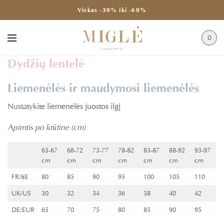
Viskas -30% iki -60%
0
Dydžių lentelė
Liemenėlės ir maudymosi liemenėlės
Nustatykite liemenėlės juostos ilgį
Apimtis po krūtine (cm)
63-67
68-72
73-77
78-82
83-87
88-92
93-97
cm
cm
cm
cm
cm
cm
cm
FR/BE
80
85
90
95
100
105
110
UK/US
30
32
34
36
38
40
42
DE/EUR
65
70
75
80
85
90
95