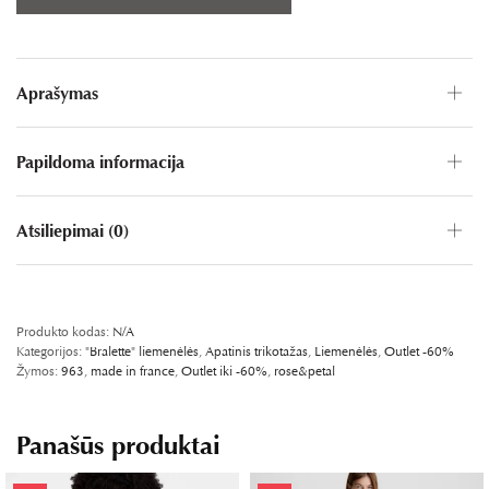
Aprašymas
Papildoma informacija
Atsiliepimai (0)
PASIDALINKITE FB
SHARE ON TWITTER
WHATSAPP
PIN IT
LINKEDIN
Produkto kodas:
N/A
Kategorijos:
"Bralette" liemenėlės
,
Apatinis trikotažas
,
Liemenėlės
,
Outlet -60%
Žymos:
963
,
made in france
,
Outlet iki -60%
,
rose&petal
Panašūs produktai