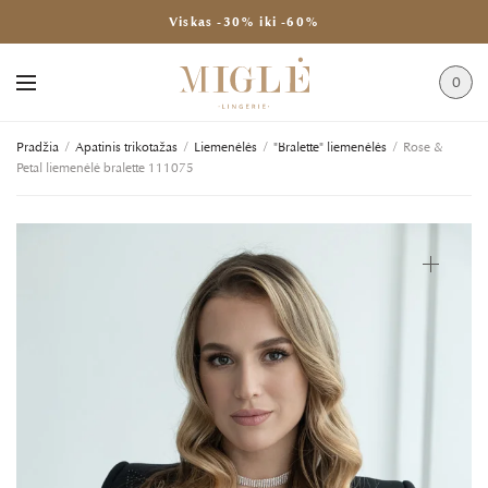
Viskas -30% iki -60%
0
Pradžia
/
Apatinis trikotažas
/
Liemenėlės
/
"Bralette" liemenėlės
/
Rose &
Petal liemenėlė bralette 111075