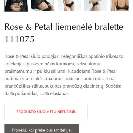
Rose & Petal liemenėlė bralette
111075
Rose & Petal siūlo patogias ir elegantiškas apatinio trikotažo
kolekcijas, pasižyminčias komfortu, seksualumu,
prašmatnumu ir puikiu stiliumi. Naudojami Rose & Petal
audiniai yra minkšti, malonūs liesti tarsi antra oda. Tikras
prancūziškas stilius, sukurtas prancūzų dizainerių. Sudėtis:
85% poliamidas, 15% elastanas.
PRODUKTO ŠIUO METU NETURIME.