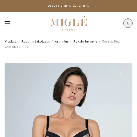
Viskas -30% iki -60%
0
Pradžia
/
Apatinis trikotažas
/
Kelnaitės
/
Aukšto liemens
/
Rose & Petal
kelnaitės 65081