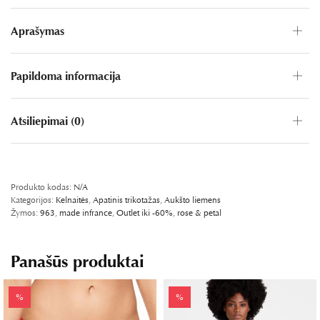
Aprašymas
Papildoma informacija
Atsiliepimai (0)
PASIDALINKITE FB
SHARE ON TWITTER
WHATSAPP
PIN IT
LINKEDIN
Produkto kodas:
N/A
Kategorijos:
Kelnaitės
,
Apatinis trikotažas
,
Aukšto liemens
Žymos:
963
,
made infrance
,
Outlet iki -60%
,
rose & petal
Panašūs produktai
%
%