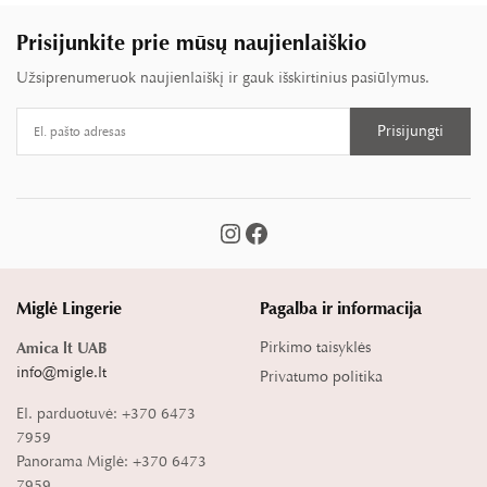
Prisijunkite prie mūsų naujienlaiškio
Užsiprenumeruok naujienlaiškį ir gauk išskirtinius pasiūlymus.
Miglė Lingerie
Pagalba ir informacija
Pirkimo taisyklės
Amica lt UAB
info@migle.lt
Privatumo politika
El. parduotuvė: +370 6473
7959
Panorama Miglė: +370 6473
7959