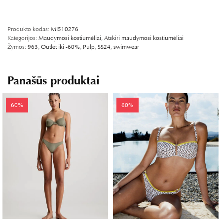
PASIDALINKITE FB
SHARE ON TWITTER
WHATSAPP
PIN IT
LINKEDIN
Produkto kodas:
MI510276
Kategorijos:
Maudymosi kostiumėliai
,
Atskiri maudymosi kostiumėliai
Žymos:
963
,
Outlet iki -60%
,
Pulp
,
SS24
,
swimwear
Panašūs produktai
60%
60%