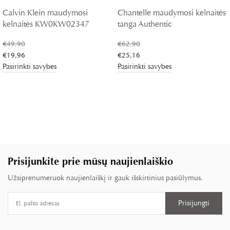
Calvin Klein maudymosi
Chantelle maudymosi kelnaitės
kelnaitės KW0KW02347
tanga Authentic
€
49,90
€
62,90
€
19,96
€
25,16
Pasirinkti savybes
Pasirinkti savybes
Prisijunkite prie mūsų naujienlaiškio
Užsiprenumeruok naujienlaiškį ir gauk išskirtinius pasiūlymus.