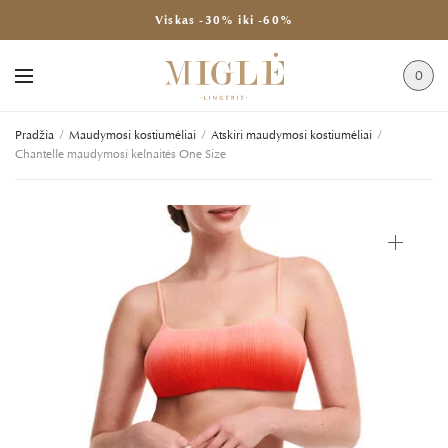
Viskas -30% iki -60%
0
Pradžia
/
Maudymosi kostiumėliai
/
Atskiri maudymosi kostiumėliai
/
Chantelle maudymosi kelnaitės One Size