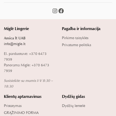
Miglė Lingerie
Pagalba ir informacija
Pirkimo taisyklės
Amica lt UAB
info@migle.lt
Privatumo politika
El. parduotuvė: +370 6473
7959
Panorama Miglė: +370 6473
7959
Susisiekite su mumis I-V 8:30 –
18:30
Klientų aptarnavimas
Dydžių gidas
Pristatymas
Dydžių lentelė
GRĄŽINIMO FORMA