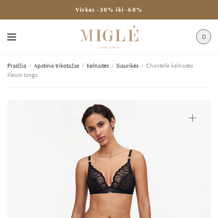
Viskas -30% iki -60%
0
Pradžia
/
Apatinis trikotažas
/
Kelnaitės
/
Siaurikės
/
Chantelle kelnaitės
Fleurs tanga