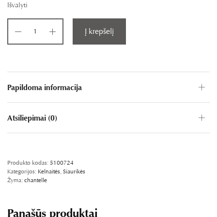
Išvalyti
Į krepšelį
Papildoma informacija
Atsiliepimai (0)
PASIDALINKITE FB
SHARE ON TWITTER
WHATSAPP
PIN IT
LINKEDIN
Produkto kodas:
5100724
Kategorijos:
Kelnaitės
,
Siaurikės
Žyma:
chantelle
Panašūs produktai