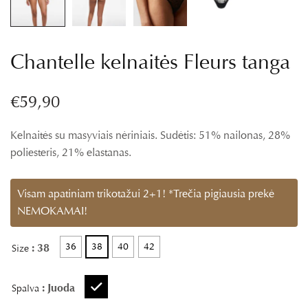
Chantelle kelnaitės Fleurs tanga
€
59,90
Kelnaitės su masyviais nėriniais. Sudėtis: 51% nailonas, 28%
poliesteris, 21% elastanas.
Visam apatiniam trikotažui 2+1! *Trečia pigiausia prekė
NEMOKAMAI!
36
38
40
42
: 38
Size
: Juoda
Spalva