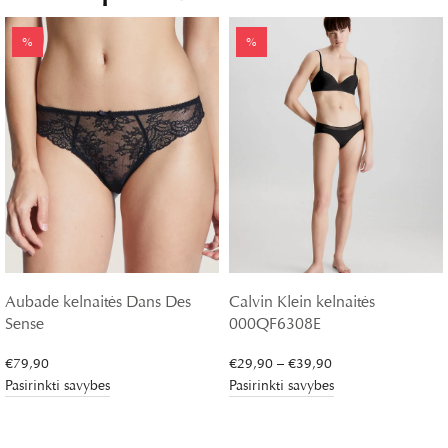
%
%
Aubade kelnaitės Dans Des
Calvin Klein kelnaitės
Sense
000QF6308E
Price
€
79,90
€
29,90
–
€
39,90
range:
Pasirinkti savybes
Pasirinkti savybes
€29,90
through