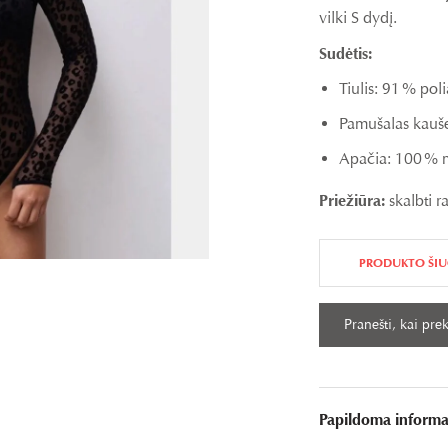
vilki S dydį.
Sudėtis:
Tiulis: 91 % pol
Pamušalas kauše
Apačia: 100 % 
Priežiūra:
skalbti r
PRODUKTO ŠIU
Papildoma informa