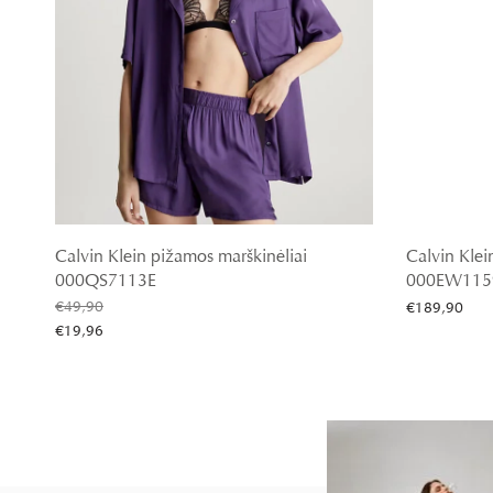
Calvin Klein pižamos marškinėliai
Calvin Klei
000QS7113E
000EW115
€
49,90
€
189,90
€
19,96
Pasirinkti sa
Pasirinkti savybes