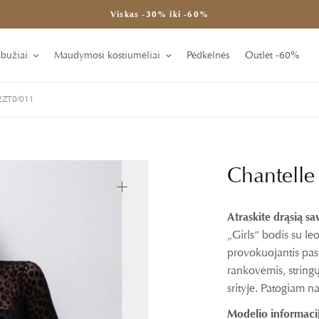
Viskas -30% iki -60%
abužiai
Maudymosi kostiumėliai
Pėdkelnės
Outlet -60%
22ZT0/011
Chantelle
Atraskite drąsią sa
„Girls“ bodis su le
provokuojantis pasi
rankovėmis, string
srityje. Patogiam 
Modelio informacij