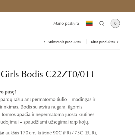
Mano paskyra
0
Ankstesnis produktas
Kitas produktas
 Girls Bodis C22ZT0/011
vo pusę!
opardų raštu ant permatomo tiulio – madingas ir
rinkimas. Bodis su atvira nugara, ilgomis
ų formos apačia ir nepermatoma juosta krūtinės
naudojimui – spaudžiami užsegimai tarp kojų.
a:
aukštis 170 cm, krūtinė 90C (FR) / 75C (EUR),