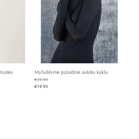
naitės
MySublyme palaidinė aukštu kaklu
€
39,90
€
19,95
Pasirinkti savybes