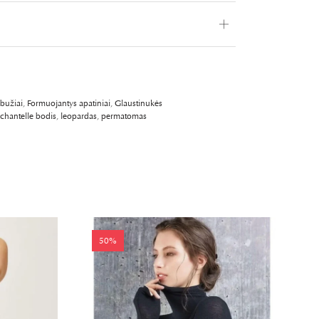
TTER
PP
 IT
LINKEDIN
abužiai
,
Formuojantys apatiniai
,
Glaustinukės
chantelle bodis
,
leopardas
,
permatomas
50%