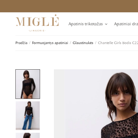
Apatinis trikotažas
Apatiniai dr
Pradžia
/
Formuojantys apatiniai
/
Glaustinukės
/
Chantelle Girls Bodis C