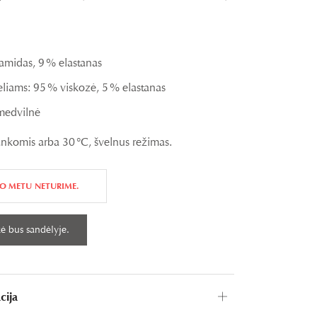
iamidas, 9 % elastanas
liams: 95 % viskozė, 5 % elastanas
medvilnė
ankomis arba 30 °C, švelnus režimas.
O METU NETURIME.
cija