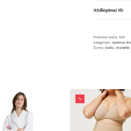
Atsiliepimai (0)
PASIDALINKITE FB
SHARE ON TWI
WHATSA
PIN
Produkto kodas:
N/A
Kategorijos:
Apatiniai dr
Žymos:
bodis
,
chantelle
,
%