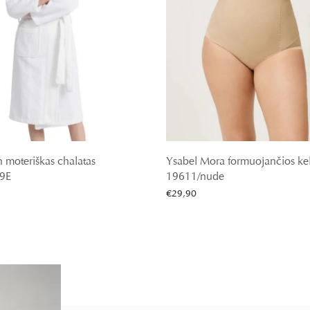
n moteriškas chalatas
Ysabel Mora formuojančios kel
9E
19611/nude
€
29,90
vybes
Pasirinkti savybes