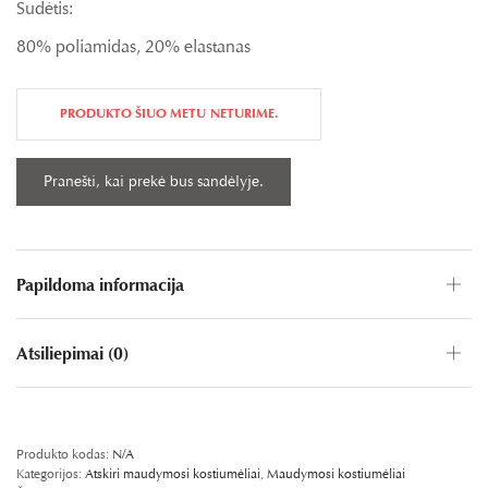
Sudėtis:
80% poliamidas, 20% elastanas
PRODUKTO ŠIUO METU NETURIME.
Papildoma informacija
Atsiliepimai (0)
PASIDALINKITE FB
SHARE ON TWITTER
WHATSAPP
PIN IT
LINKEDIN
Produkto kodas:
N/A
Kategorijos:
Atskiri maudymosi kostiumėliai
,
Maudymosi kostiumėliai