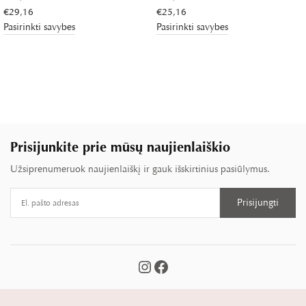
€
29,16
€
25,16
Pasirinkti savybes
Pasirinkti savybes
Prisijunkite prie mūsų naujienlaiškio
Užsiprenumeruok naujienlaiškį ir gauk išskirtinius pasiūlymus.