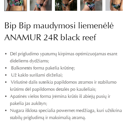
Bip Bip maudymosi liemenėlė
ANAMUR 24R black reef
Dėl prigludimo ypatumų kirpimas optimizuojamas esant
dideliems dydžiams;
Balkonetės forma pakelia krūtinę;
Už kaklo surišami dirželiai;
Viršutinė dalis suteikia papildomos atramos ir stabilumo
krūtims dėl papildomos detalės po kaušeliais;
Apatinės vielos forma įrėmina krūtis iš abiejų pusių ir
pakelia jas aukštyn;
Nugara išklota specialia powernet medžiaga, kuri užtikrina
stabilų prigludimą ir maksimalią atramą.