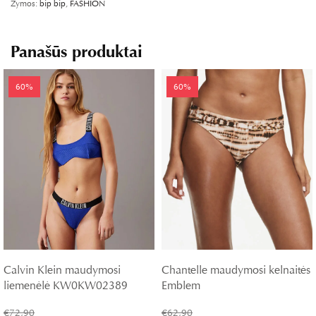
Žymos:
bip bip
,
FASHION
Panašūs produktai
60%
60%
Calvin Klein maudymosi
Chantelle maudymosi kelnaitės
liemenėlė KW0KW02389
Emblem
€
72,90
€
62,90