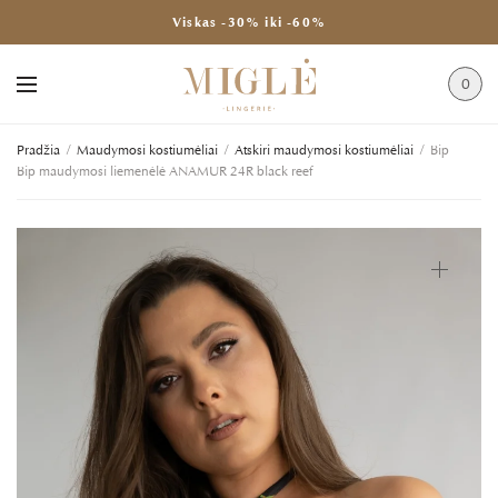
Viskas -30% iki -60%
0
Pradžia
/
Maudymosi kostiumėliai
/
Atskiri maudymosi kostiumėliai
/
Bip
Bip maudymosi liemenėlė ANAMUR 24R black reef