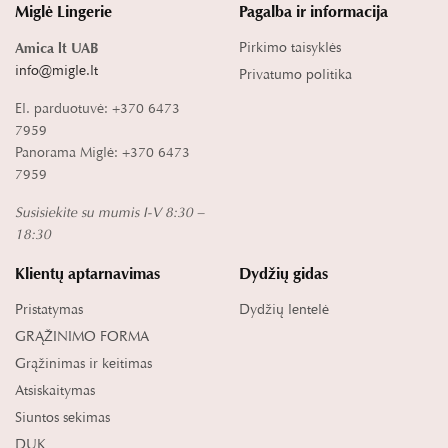
Miglė Lingerie
Pagalba ir informacija
Pirkimo taisyklės
Amica lt UAB
info@migle.lt
Privatumo politika
El. parduotuvė: +370 6473
7959
Panorama Miglė: +370 6473
7959
Susisiekite su mumis I-V 8:30 –
18:30
Klientų aptarnavimas
Dydžių gidas
Pristatymas
Dydžių lentelė
GRĄŽINIMO FORMA
Grąžinimas ir keitimas
Atsiskaitymas
Siuntos sekimas
DUK