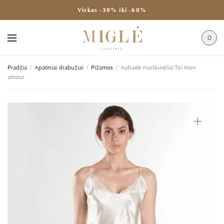
Viskas -30% iki -60%
0
Pradžia
/
Apatiniai drabužiai
/
Pižamos
/
Aubade marškinėliai Toi mon
amour