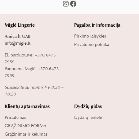
Miglė Lingerie
Pagalba ir informacija
Pirkimo taisyklės
Amica lt UAB
info@migle.lt
Privatumo politika
El. parduotuvė: +370 6473
7959
Panorama Miglė: +370 6473
7959
Susisiekite su mumis I-V 8:30 –
18:30
Klientų aptarnavimas
Dydžių gidas
Pristatymas
Dydžių lentelė
GRĄŽINIMO FORMA
Grąžinimas ir keitimas